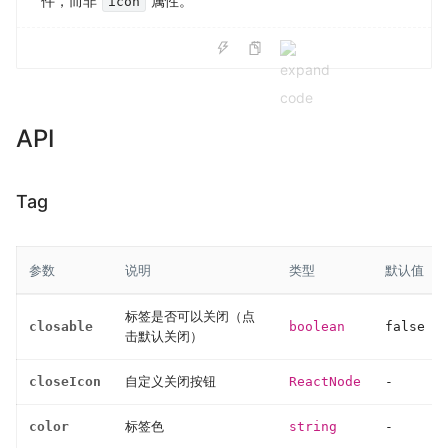
件，而非
属性。
icon
API
Tag
参数
说明
类型
默认值
标签是否可以关闭（点
closable
boolean
false
击默认关闭）
closeIcon
自定义关闭按钮
ReactNode
-
color
标签色
string
-