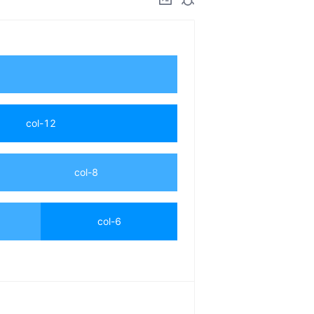
col-12
col-8
col-6