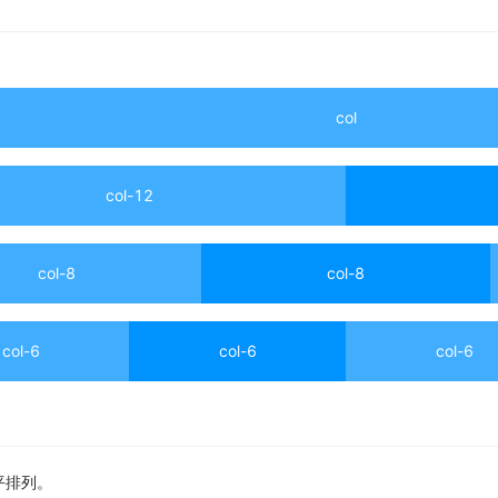
col
col-12
col-8
col-8
col-6
col-6
col-6
平排列。