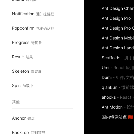
Ant Design Char
Notification
通知提醒框
Ant Design Pro
Popconfirm
Ant Design Pro
气泡确认框
Ant Design Mobi
Progress
进度条
Ant Design Land
Result
结果
Scaffolds
-
脚手
Umi
-
React 
Skeleton
骨架屏
Dumi
-
组件/文
Spin
加载中
qiankun
-
微前
ahooks
-
React 
其他
Ant Motion
-
设
国内镜像站点 🇨🇳
Anchor
锚点
BackTop
回到顶部