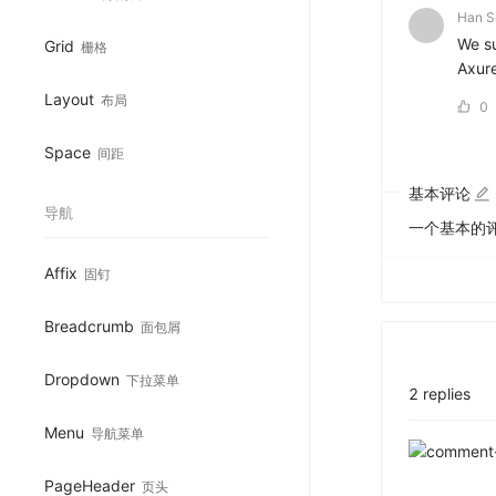
Han S
We su
Grid
栅格
Axure
Layout
布局
0
Space
间距
基本评论
导航
一个基本的
Affix
固钉
Breadcrumb
面包屑
Dropdown
下拉菜单
2 replies
Menu
导航菜单
PageHeader
页头