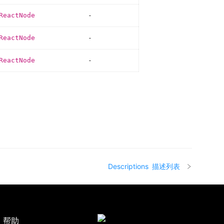
ReactNode
-
ReactNode
-
ReactNode
-
Descriptions
描述列表
帮助