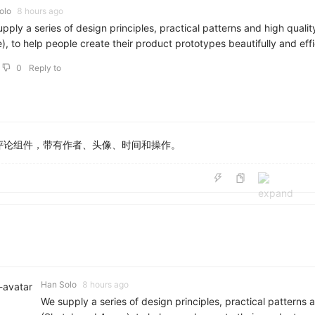
olo
8 hours ago
pply a series of design principles, practical patterns and high quali
), to help people create their product prototypes beautifully and effi
0
Reply to
评论组件，带有作者、头像、时间和操作。
Han Solo
8 hours ago
We supply a series of design principles, practical patterns 