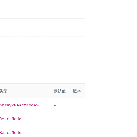
类型
默认值
版本
Array
<
ReactNode>
-
ReactNode
-
ReactNode
-