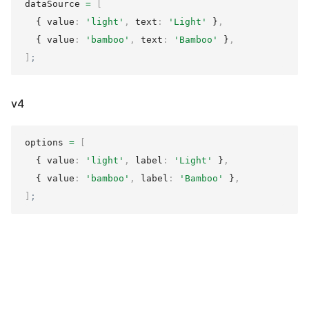
dataSource 
=
[
  { value
:
'light'
,
 text
:
'Light'
 }
,
  { value
:
'bamboo'
,
 text
:
'Bamboo'
 }
,
]
;
v4
options 
=
[
  { value
:
'light'
,
 label
:
'Light'
 }
,
  { value
:
'bamboo'
,
 label
:
'Bamboo'
 }
,
]
;