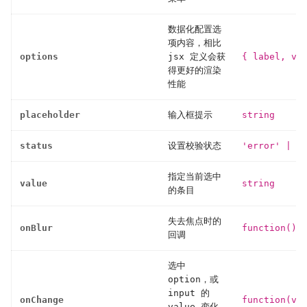
数据化配置选
项内容，相比
options
jsx 定义会获
{ label, va
得更好的渲染
性能
placeholder
输入框提示
string
status
设置校验状态
'error'
|
'w
指定当前选中
value
string
的条目
失去焦点时的
onBlur
function()
回调
选中
option，或
input 的
onChange
function(va
value 变化