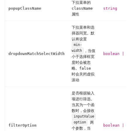
下拉菜单的
popupClassName
className
string
属性
下拉菜单和选
择器同宽。默
认将设置
min-
，当值
width
dropdownMatchSelectWidth
boolean
|
nu
小于选择框宽
度时会被忽
略。false
时会关闭虚拟
滚动
是否根据输入
项进行筛选。
当其为一个函
数时，会接收
inputValue
两
option
filterOption
boolean
|
fu
个参数，当