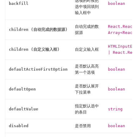
选项的时候把
backfill
boolean
选中项回填到
输入框中
自动完成的数
React.React
children (自动完成的数据源)
据源
Array
<
React
HTMLInputEl
children (自定义输入框)
自定义输入框
|
React.Reac
是否默认高亮
defaultActiveFirstOption
boolean
第一个选项
是否默认展开
defaultOpen
boolean
下拉菜单
指定默认选中
defaultValue
string
的条目
disabled
是否禁用
boolean