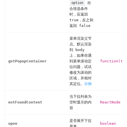
符
option
合筛选条件
时，应返回
true，反之则
返回 false
菜单渲染父节
点。默认渲染
到 body
上，如果你遇
getPopupContainer
到菜单滚动定
function(tr
位问题，试试
修改为滚动的
区域，并相对
其定位。
示例
当下拉列表为
notFoundContent
空时显示的内
ReactNode
容
是否展开下拉
open
boolean
菜单