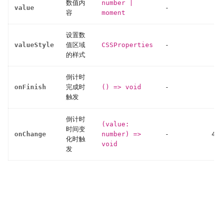
数值内
number
|
value
-
容
moment
设置数
valueStyle
值区域
CSSProperties
-
的样式
倒计时
onFinish
完成时
() => void
-
触发
倒计时
(value:
时间变
onChange
number) =>
-
4.
化时触
void
发