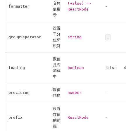
义数
(value) =>
formatter
-
值展
ReactNode
示
设置
千分
groupSeparator
string
,
位标
识符
数值
是否
loading
boolean
false
4.8
加载
中
数值
precision
number
-
精度
设置
数值
prefix
ReactNode
-
的前
缀