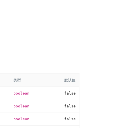
类型
默认值
boolean
false
boolean
false
boolean
false