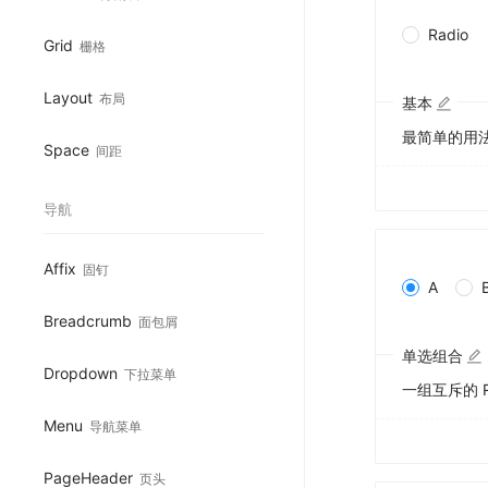
Radio
Grid
栅格
Layout
布局
基本
最简单的用
Space
间距
导航
Affix
固钉
A
Breadcrumb
面包屑
单选组合
Dropdown
下拉菜单
一组互斥的 R
Menu
导航菜单
PageHeader
页头