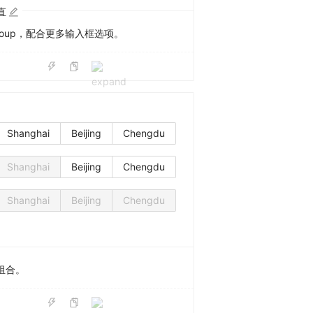
垂直
.Group，配合更多输入框选项。
Shanghai
Beijing
Chengdu
Shanghai
Beijing
Chengdu
Shanghai
Beijing
Chengdu
组合。