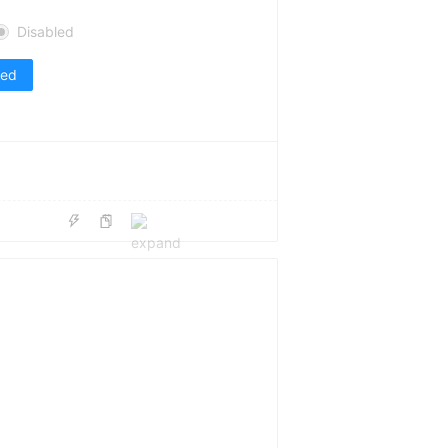
Disabled
led