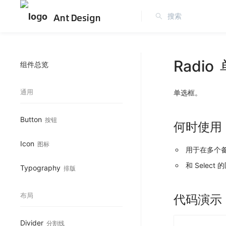
Ant Design
Radio
组件总览
通用
单选框。
Button
按钮
何时使用
Icon
图标
用于在多个
和 Sele
Typography
排版
布局
代码演示
Divider
分割线