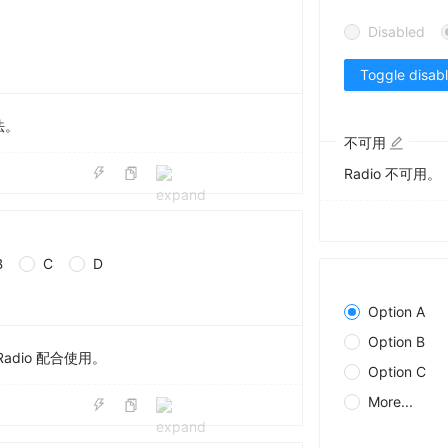
Disabled
Toggle disab
法。
不可用
Radio 不可用。
B
C
D
Option A
Option B
adio 配合使用。
Option C
More...