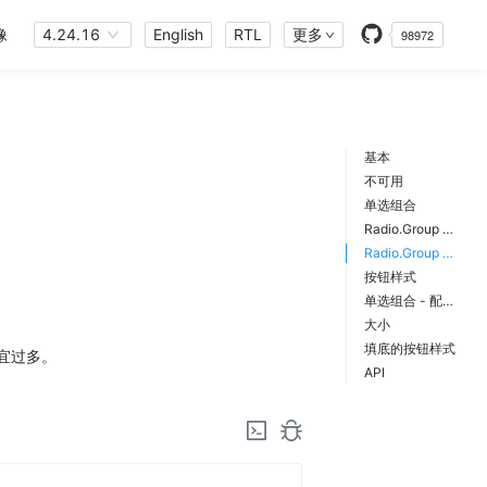
像
4.24.16
English
RTL
更多
98972
基本
不可用
单选组合
Radio.Group 垂直
Radio.Group 组合 - 配置方式
按钮样式
单选组合 - 配合 name 使用
大小
填底的按钮样式
不宜过多。
API