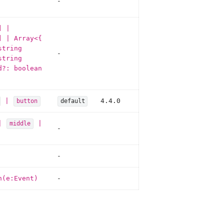
-
]
|
]
|
Array
<
{
string
-
string
d?: boolean
|
4.4.0
button
default
|
|
middle
-
-
n(e:Event)
-