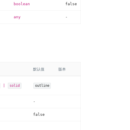
boolean
false
any
-
默认值
版本
|
solid
outline
-
false