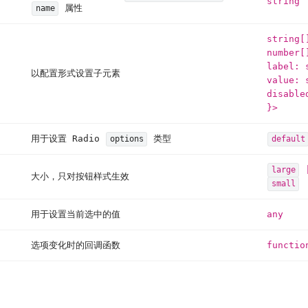
string
属性
name
string
[
number
[
label: 
以配置形式设置子元素
value: 
disable
}>
用于设置 Radio
类型
options
default
large
大小，只对按钮样式生效
small
用于设置当前选中的值
any
选项变化时的回调函数
functio