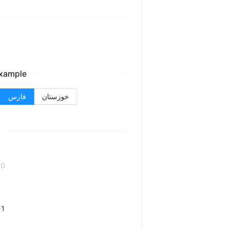
example
خوزستان
فارس
-0
-1