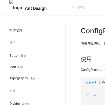
Ant Design
Config
组件总览
通用
为组件提供统一
Button
按钮
使用
Icon
图标
ConfigProvide
Typography
排版
import
{
 C
布局
// ...
Divider
分割线