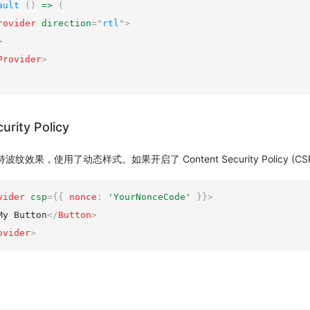
ault
(
)
=
>
(
rovider
direction
=
"
rtl
"
>
>
Provider
>
urity Policy
纹效果，使用了动态样式。如果开启了 Content Security Policy (
vider
csp
=
{
{
 nonce
:
'YourNonceCode'
}
}
>
My Button
</
Button
>
ovider
>