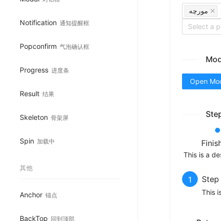
مورچه
Notification
通知提醒框
Select a 
Popconfirm
气泡确认框
Mod
Progress
进度条
Open Mo
Result
结果
Ste
Skeleton
骨架屏
Spin
加载中
Finis
This is a de
其他
Step
1
This i
Anchor
锚点
BackTop
回到顶部