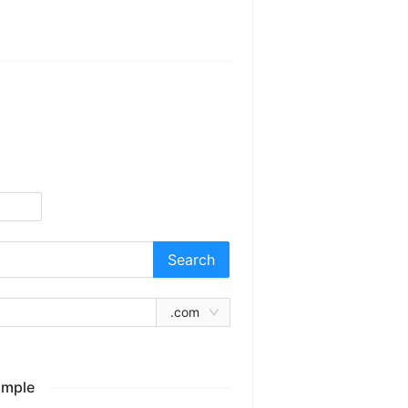
Search
.com
ample