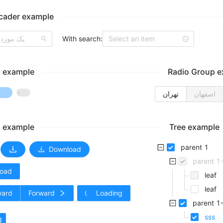
cader example
یک مورد ا
With search:
Select an item
h example
Radio Group 
اصفهان
تهران
n example
Tree example
parent 1
Download
parent 1
oad
leaf
leaf
ward
Forward
Loading
parent 1
sss
g