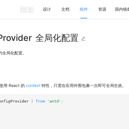
设计
文档
组件
资源
国内镜
Ctrl
K
Provider
全局化配置
的全局化配置。
r 使用 React 的
context
特性，只需在应用外围包裹一次即可全局生效。
onfigProvider 
}
from
'antd'
;