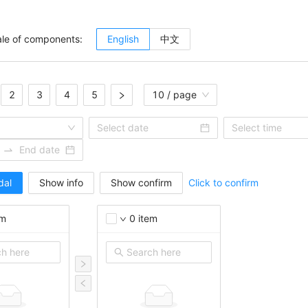
ale of components:
English
中文
2
3
4
5
10 / page
dal
Show info
Show confirm
Click to confirm
em
0
item