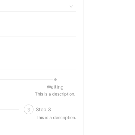
Waiting
This is a description.
Step 3
3
This is a description.