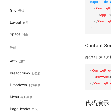
export
def
<
ConfigP
Grid
栅格
<
App
/
</
Config
Layout
布局
)
;
Space
间距
Content Sec
导航
部分组件为了支持波
Affix
固钉
<
ConfigPro
Breadcrumb
面包屑
<
Button
>
</
ConfigPr
Dropdown
下拉菜单
Menu
导航菜单
代码演示
PageHeader
页头