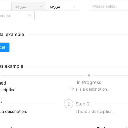
مورچه
مورچه
Please select
person
al example
dal
ps example
In Progress
hed
This is a description.
scription.
 1
Step 2
2
s a description.
This is a description.