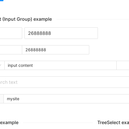
t (Input Group) example
 example
TreeSelect ex