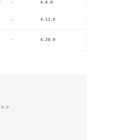
r
-
4.6.0
-
4.12.0
-
4.20.0
.8.0