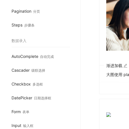
Pagination
分页
Steps
步骤条
数据录入
AutoComplete
自动完成
渐进加载
Cascader
级联选择
大图使用 pla
Checkbox
多选框
DatePicker
日期选择框
Form
表单
Input
输入框