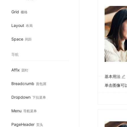
Grid
栅格
Layout
布局
Space
间距
导航
Affix
固钉
基本用法
Breadcrumb
面包屑
单击图像可
Dropdown
下拉菜单
Menu
导航菜单
PageHeader
页头