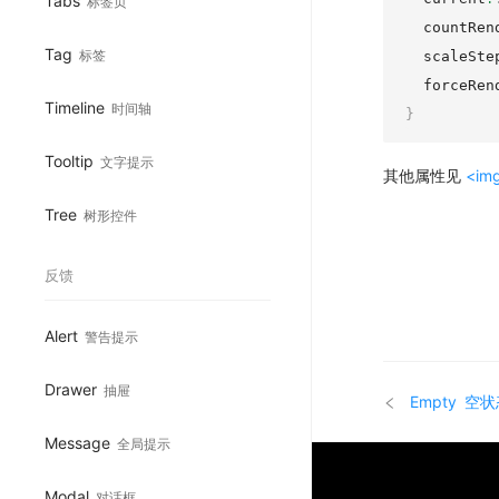
Tabs
标签页
  countRen
Tag
标签
  scaleSte
  forceRen
Timeline
时间轴
}
Tooltip
文字提示
其他属性见
<
im
Tree
树形控件
反馈
Alert
警告提示
Drawer
抽屉
Empty
空状
Message
全局提示
Modal
对话框