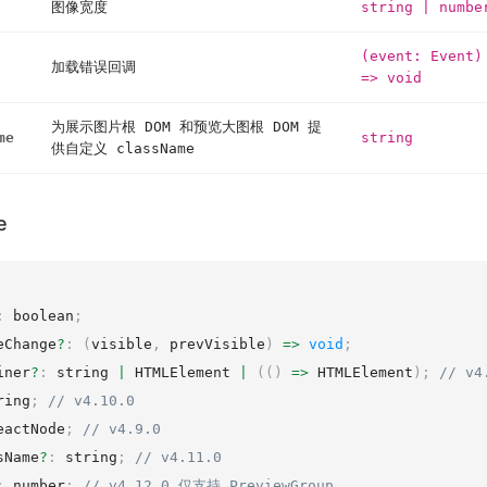
图像宽度
string
|
numbe
(event: Event)
加载错误回调
=> void
为展示图片根 DOM 和预览大图根 DOM 提
me
string
供自定义 className
e
:
 boolean
;
eChange
?
:
(
visible
,
 prevVisible
)
=
>
void
;
iner
?
:
 string 
|
 HTMLElement 
|
(
(
)
=
>
 HTMLElement
)
;
// v4
ring
;
// v4.10.0
eactNode
;
// v4.9.0
sName
?
:
 string
;
// v4.11.0
:
 number
;
// v4.12.0 仅支持 PreviewGroup