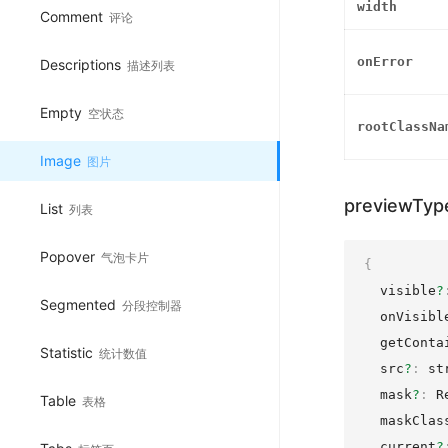
width
Comment
评论
onError
Descriptions
描述列表
Empty
空状态
rootClassNa
Image
图片
previewTyp
List
列表
Popover
气泡卡片
{
  visible
?
Segmented
分段控制器
  onVisibl
  getConta
Statistic
统计数值
  src
?
:
 st
  mask
?
:
 R
Table
表格
  maskClas
  current
?