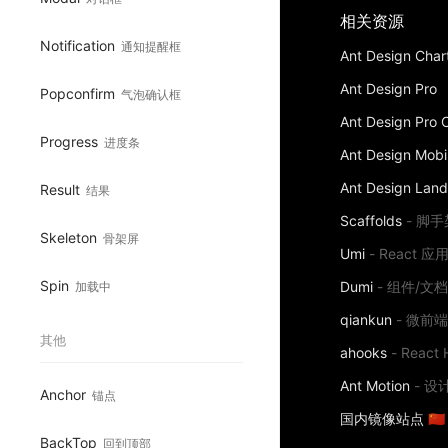
相关资源
Notification
通知提醒框
Ant Design Char
Ant Design Pro
Popconfirm
气泡确认框
Ant Design Pro
Progress
进度条
Ant Design Mobi
Ant Design Land
Result
结果
Scaffolds
-
脚手
Skeleton
骨架屏
Umi
-
React 
Spin
Dumi
-
组件/文
加载中
qiankun
-
微前
其他
ahooks
-
React 
Ant Motion
-
设
Anchor
锚点
国内镜像站点 🇨🇳
BackTop
回到顶部