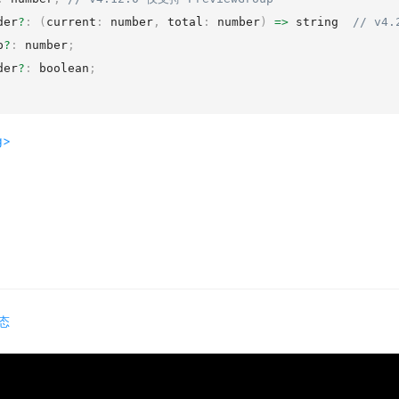
der
?
:
(
current
:
 number
,
 total
:
 number
)
=
>
 string  
// v4.
p
?
:
 number
;
der
?
:
 boolean
;
g>
态