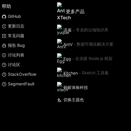
帮助
更多产品
GitHub
更新日志
语雀
-
专业的云端知识库
常见问题
AntV
-
数据可视化解决方案
报告 Bug
讨论列表
Egg
-
企业级 Node.js 框架
讨论区
Kitchen
-
Sketch 工具集
StackOverflow
SegmentFault
蚂蚁体验科技
切换主题色